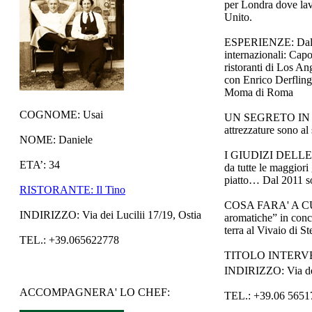
per Londra dove lav
Unito.
ESPERIENZE: Dal fini
internazionali: Capo
ristoranti di Los A
con Enrico Derflingh
Moma di Roma
COGNOME: Usai
UN SEGRETO IN CUC
attrezzature sono al 
NOME: Daniele
I GIUDIZI DELLE GUI
ETA’: 34
da tutte le maggior
piatto… Dal 2011 s
RISTORANTE: Il Tino
COSA FARA' A CULIN
INDIRIZZO: Via dei Lucilii 17/19, Ostia
aromatiche” in conco
terra al Vivaio di 
TEL.: +39.065622778
TITOLO INTERVENTO
INDIRIZZO: Via del
ACCOMPAGNERA' LO CHEF:
TEL.: +39.06 565174