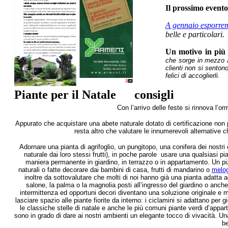
Il prossimo event
A gennaio esporrem
belle e particolari.
Un motivo in più
che sorge in mezzo al
clienti non si sento
felici di accoglierli
.
Piante per il Natale
consigli
Con l’arrivo delle feste si rinnova l’or
Appurato che acquistare una abete naturale dotato di certificazione non 
resta altro che valutare le innumerevoli alternative c
Adornare una pianta di agrifoglio, un pungitopo, una conifera dei nostri 
naturale dai loro stessi frutti), in poche parole
usare una qualsiasi pia
maniera permanente in giardino, in terrazzo o in appartamento. Un piz
naturali o fatte decorare dai bambini di casa, frutti di mandarino o
melo
inoltre da sottovalutare che molti di noi hanno già una pianta adatta 
salone, la palma o la magnolia posti all’ingresso del giardino o anc
intermittenza ed opportuni decori diventano una soluzione originale e m
lasciare spazio alle piante fiorite da interno: i ciclamini si adattano per g
le classiche stelle di natale e anche le più comuni piante verdi d’appart
sono in grado di dare ai nostri ambienti un elegante tocco di vivacità. 
be