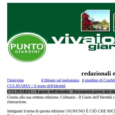
redazionali e
l'intervista
il filmato sul melograno
il giardino di Confi
CULINARIA :: il gusto dell'identità
CULINARIA :: il gusto dell'identità
Documento preso dal sito 
Giunta alla sua settima edizione, Culinaria - Il Gusto dell’Identità c
ristorazione.
Intrigante il tema di questa edizione: OGNUNO È CIÒ CHE R