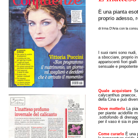
È una pianta esot
proprio adesso, 
di Irma D'Aria con la con
I suoi rami sono nudi, s
a sbocciare, pro­prio 
appariscenti fiori gial
sensuale e prepotente 
Quale acquistare
S
calycanthus praecox, 
della Cina e può divent
Dove metterlo
La pian
per piante acidofile 
.sottofondo di drenag
per il vaso è sia in p
Come curarlo
È una p