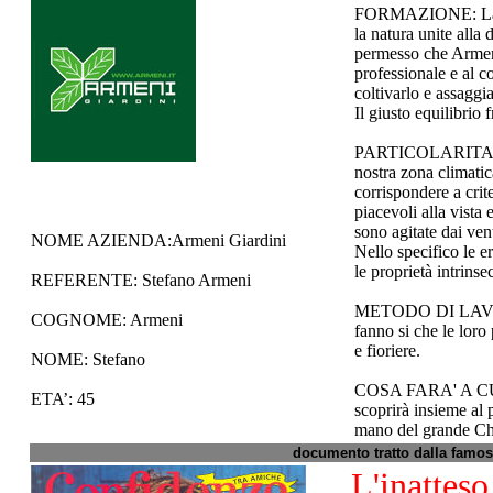
FORMAZIONE: La stor
la natura unite alla
permesso che Armeni
professionale e al co
coltivarlo e assaggiar
Il giusto equilibrio
PARTICOLARITA' PRO
nostra zona climat
corrispondere a crit
piacevoli alla vista e
sono agitate dai vent
NOME AZIENDA:Armeni Giardini
Nello specifico le e
le proprietà intrinse
REFERENTE: Stefano Armeni
METODO DI LAVORO: 
COGNOME: Armeni
fanno si che le loro
e fioriere.
NOME: Stefano
COSA FARA' A CULI
ETA’: 45
scoprirà insieme al 
mano del grande Ch
documento tratto dalla famosa
L'inattes