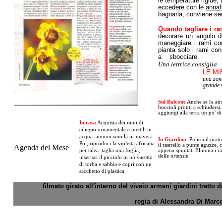
le temperature rigide, 
eccedere con le
annaf
bagnarla, conviene sem
Quando tagliare i ra
decorare un angolo de
maneggiare i rami con 
pianta solo i rami con 
a
sbocciare.
Una lettrice consiglia
LE MI
una zon
grande 
Sul Balcone
Anche se fa anco
boccioli pronti a schiudersi.
aggiungi alla terra un po' d
In casa
Acquista dei rami di
ciliegio ornamentale e mettili in
acqua: annunciano la primavera.
In Giardino
Pulisci il prat
Poi, riproduci la violetta africana
il rastrello a punte aguzze, 
Agenda del Mese
per talea: taglia una foglia,
appena spuntati Elimina i r
delle ortensie
inserisci il picciolo in un vasetto
di torba e sabbia e copri con un
sacchetto di plastica.
filmato girato
all'interno del vivaio armeni giardini tratto 
regia di Alessandra Di Marc