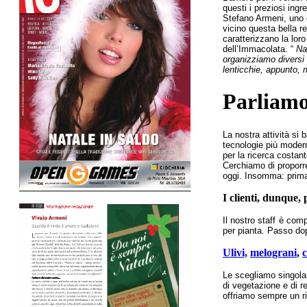
questi i preziosi ingr
Stefano Armeni, uno d
vicino questa bella rea
caratterizzano la lor
dell’Immacolata. “
Na
organizziamo diversi 
lenticchie, appunto, 
Parliamo
La nostra attività si
tecnologie più moderne
per la ricerca costant
Cerchiamo di proporr
oggi. Insomma: prima d
I clienti, dunque, 
Il nostro staff è com
per pianta. Passo do
Ulivi,
melograni
,
Le scegliamo singola
di vegetazione e di re
offriamo sempre un ri