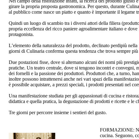
Nel campo della ristorazione infatti, la ricerca del prodotto giust
girare la propria proposta gastronomica. Per questo, durante Culina
al pubblico come nasce un piatto e quanto è importante il legame tra 
Quindi un luogo di scambio tra i diversi attori della filiera (prod
propria eccellenza del ricco paniere agroalimentare italiano e dove
protagonista.
L’elemento della naturalezza del prodotto, declinato perdipiù nella pr
giorni di Culinaria conferma questa tendenza che trova sempre più sos
Due postazioni fisse, dove si alternano alcuni dei nomi più prestigio
pratiche. Un teatro centrale, dove si tengono incontri e convegni, m
dei fornelli e la passione dei produttori. Produttori che, a turno, han
inoltre possono intrattenersi anche nei vari spazi della manifestazi
è possibile acquistare, a prezzi speciali, i prodotti presentati nel co
Una manifestazione studiata per gli appassionati di cucina e ristor
didattica e quella pratica, la degustazione di prodotti e ricette e le
Tre giorni per percorre insieme i sentieri del gusto.
FORMAZIONE: Nel cor
cucina. Seguono, così