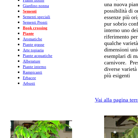
Piante fiorite
una nuova piant
Giardino nonna
possibilità di 
Sementi
essenze più ori
Sementi speciali
Sementi Pronti
pur sobrio con
Book crossing
interno uno dei
Piante
riferimento pe
Aromatiche
qualche varietà
Piante grasse
dimensioni uni
Arte topiaria
esemplari di ma
Piante acquatiche
Alberature
carnivore. Pres
Piante interno
diverse varietà
Rampicanti
più esigenti
Erbacee
Arbusti
Vai alla pagina ter