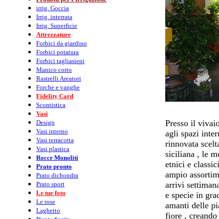
irrig. Goccia
Irrig. interrata
Irrig. Superficie
Attrezzature
Forbici da giardino
Forbici potatura
Forbici tagliasiepi
Manico corto
Rastrelli Areatori
Forche e vanghe
Fidelity Card
Scontistica
Vasi
Presso il vivai
Design
Vasi interno
agli spazi inte
Vasi terracotta
rinnovata scelt
Vasi plastica
siciliana , le 
Rocce Monoliti
etnici e classi
Prato pronto
ampio assortim
Prato dichondra
arrivi settiman
Prato sport
Le tue foto
e specie in gra
Le rose
amanti delle pi
Laghetto
fiore , creando